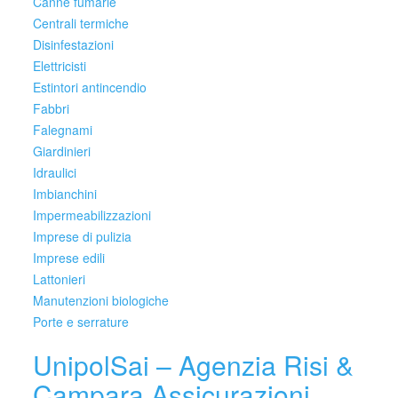
Canne fumarie
Centrali termiche
Disinfestazioni
Elettricisti
Estintori antincendio
Fabbri
Falegnami
Giardinieri
Idraulici
Imbianchini
Impermeabilizzazioni
Imprese di pulizia
Imprese edili
Lattonieri
Manutenzioni biologiche
Porte e serrature
UnipolSai – Agenzia Risi &
Campara Assicurazioni