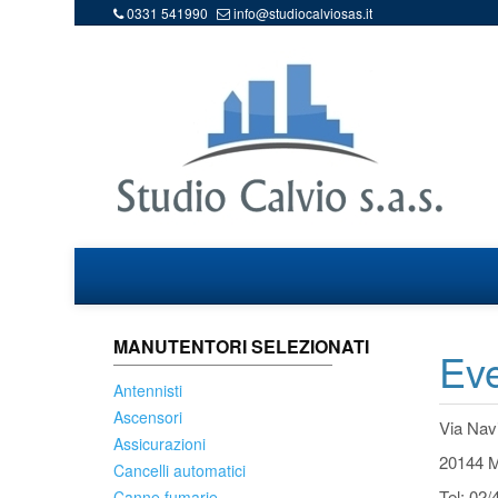
0331 541990
info@studiocalviosas.it
MANUTENTORI SELEZIONATI
Eve
Antennisti
Ascensori
Via Nav
Assicurazioni
20144 M
Cancelli automatici
Tel: 0
Canne fumarie