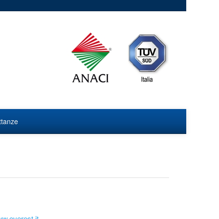
ittanze
w.everest.it