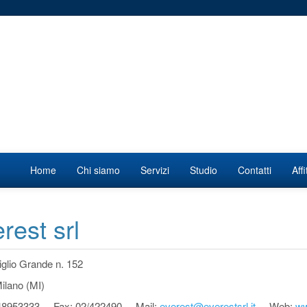
Home
Chi siamo
Servizi
Studio
Contatti
Aff
rest srl
iglio Grande n. 152
ilano (MI)
2/48953333 Fax: 02/422490 Mail:
everest@everestsrl.it
Web:
ww