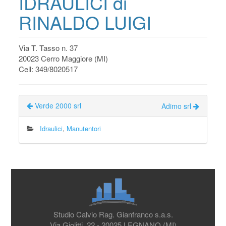
IDRAULICI di
RINALDO LUIGI
Via T. Tasso n. 37
20023 Cerro Maggiore (MI)
Cell: 349/8020517
Verde 2000 srl
Adimo srl
Idraulici
,
Manutentori
Studio Calvio Rag. Gianfranco s.a.s.
Via Giolitti, 22 - 20025 LEGNANO (MI)