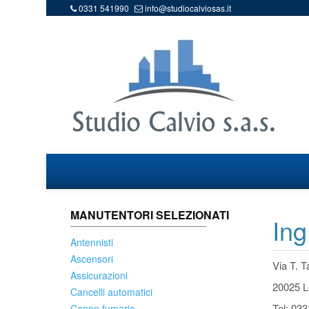
0331 541990
info@studiocalviosas.it
MANUTENTORI SELEZIONATI
Ing
Antennisti
Ascensori
Via T. T
Assicurazioni
20025 L
Cancelli automatici
Tel: 03
Canne fumarie