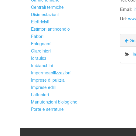
Centrali termiche
Email:
i
Disinfestazioni
Url:
www
Elettricisti
Estintori antincendio
Fabbri
Gre
Falegnami
Giardinieri
I
Idraulici
Imbianchini
Impermeabilizzazioni
Imprese di pulizia
Imprese edili
Lattonieri
Manutenzioni biologiche
Porte e serrature