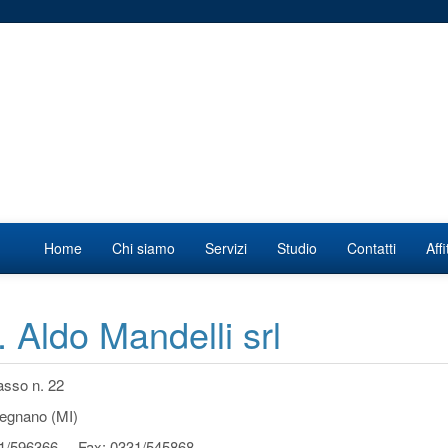
Home
Chi siamo
Servizi
Studio
Contatti
Aff
. Aldo Mandelli srl
asso n. 22
egnano (MI)
31/596366 Fax: 0331/545868