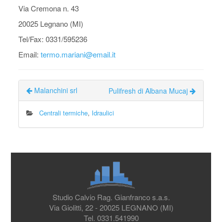
Via Cremona n. 43
20025 Legnano (MI)
Tel/Fax: 0331/595236
Email:
termo.mariani@email.it
Malanchini srl
Pulifresh di Albana Mucaj
Centrali termiche
,
Idraulici
Studio Calvio Rag. Gianfranco s.a.s.
Via Giolitti, 22 - 20025 LEGNANO (MI)
Tel. 0331.541990