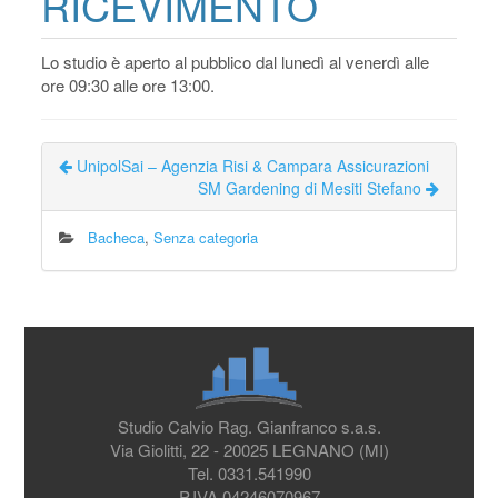
RICEVIMENTO
Lo studio è aperto al pubblico dal lunedì al venerdì alle
ore 09:30 alle ore 13:00.
UnipolSai – Agenzia Risi & Campara Assicurazioni
SM Gardening di Mesiti Stefano
Bacheca
,
Senza categoria
Studio Calvio Rag. Gianfranco s.a.s.
Via Giolitti, 22 - 20025 LEGNANO (MI)
Tel. 0331.541990
P.IVA 04246070967