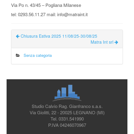
Via Po n. 43/45 – Pogliana Milanese
tel: 0293.56.11.27 mail: info@matraint.it
Chiusura Estiva 2025 11/08/25-30/08/25
Matra Int srl
Senza categoria
Studio Calvio Rag. Gianfranco s.a.s.
Via Giolitti, 22 - 20025 LEGNANO (MI)
Tel. 0331.541990
P.IVA 04246070967