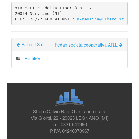
Via Martiri della Libertà n. 17

20014 Nerviano (MI)

CEL: 320/27.600.91 MAIL: 
n-messina@libero.it
Balconi S.r.l.
Fedan società cooperativa AR.L
Elettricisti
Studio Calvio Rag. Gianfranco s.a.s.
Via Giolitti, 22 - 20025 LEGNANO (MI)
Tel. 0331.541990
P.IVA 04246070967